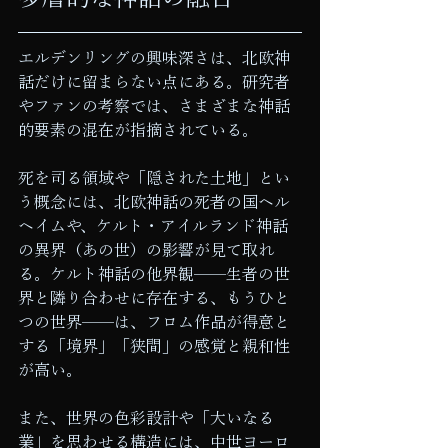
エルデンリングの興味深さは、北欧神
話だけに留まらない点にある。研究者
やファンの考察では、さまざまな神話
的要素の混在が指摘されている。
死を司る領域や「隠された土地」とい
う概念には、北欧神話の死者の国ヘル
ヘイムや、ケルト・アイルランド神話
の異界（あの世）の影響が見て取れ
る。ケルト神話の他界観——生者の世
界と隣り合わせに存在する、もうひと
つの世界——は、フロム作品が得意と
する「境界」「狭間」の感覚と親和性
が高い。
また、世界の色彩設計や「大いなる
業」を思わせる構造には、中世ヨーロ