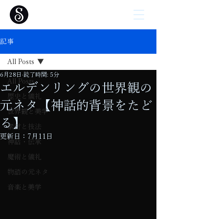
記事
All Posts
6月28日
読了時間: 5分
All Posts
エルデンリングの世界観の
歴史と儀礼
元ネタ【神話的背景をたど
世界観と美学
る】
素材と技法
更新日：
7月11日
神話・伝承
魔術と儀礼
物語の元ネタ
音楽と美学