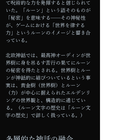
て呪術的な力を発揮すると信じられて
いた。「ルーン」という語そのものが
「秘密」を意味する——その神秘性
が、ゲームにおける「世界を律する
力」というルーンのイメージと響き合
っている。
北欧神話では、最高神オーディンが世
界樹に身を吊るす苦行の果てにルーン
の秘密を得たとされる。世界樹とルー
ンが神話的に結びついているという事
実は、黄金樹（世界樹）とルーン
（力）が中心に据えられたエルデンリ
ングの世界観と、構造的に通じてい
る。（ルーン文字の歴史は「ルーン文
字の歴史」で詳しく扱っている。）
多層的な神話の融合