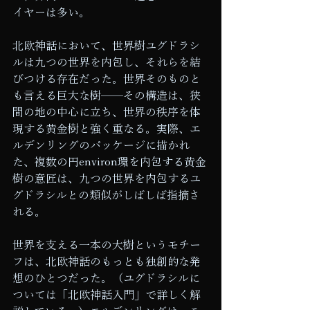
イヤーは多い。
北欧神話において、世界樹ユグドラシ
ルは九つの世界を内包し、それらを結
びつける存在だった。世界そのものと
も言える巨大な樹——その構造は、狭
間の地の中心に立ち、世界の秩序を体
現する黄金樹と強く重なる。実際、エ
ルデンリングのパッケージに描かれ
た、複数の円environ環を内包する黄金
樹の意匠は、九つの世界を内包するユ
グドラシルとの類似がしばしば指摘さ
れる。
世界を支える一本の大樹というモチー
フは、北欧神話のもっとも独創的な発
想のひとつだった。（ユグドラシルに
ついては「北欧神話入門」で詳しく解