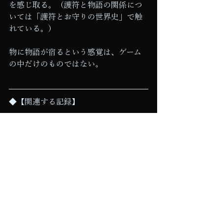
を感じ取る。（護符と物語の関係につ
いては「護符とお守りの世界史」で触
れている。）
物に物語が宿るという感覚は、ゲーム
の中だけのものではない。
◆【関連する記録】
・
北欧神話入門【主要な神々と世界樹
ユグドラシル】
（黄金樹のモデルとされる、世界樹ユ
グドラシルの全体像）
 ・
ルーン文字の歴史【北欧の魔術文字
とその意味】
（「力」としてのルーンの、現実にお
ける起源）