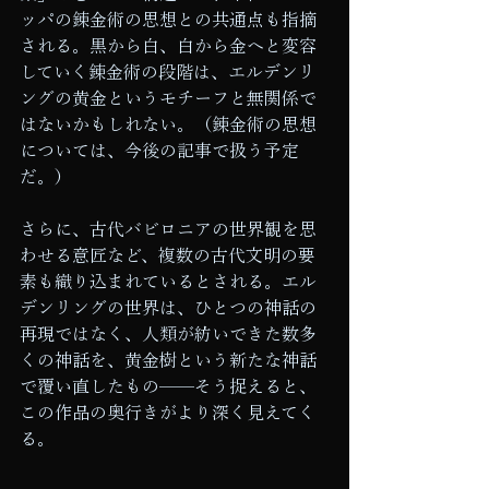
ッパの錬金術の思想との共通点も指摘
される。黒から白、白から金へと変容
していく錬金術の段階は、エルデンリ
ングの黄金というモチーフと無関係で
はないかもしれない。（錬金術の思想
については、今後の記事で扱う予定
だ。）
さらに、古代バビロニアの世界観を思
わせる意匠など、複数の古代文明の要
素も織り込まれているとされる。エル
デンリングの世界は、ひとつの神話の
再現ではなく、人類が紡いできた数多
くの神話を、黄金樹という新たな神話
で覆い直したもの——そう捉えると、
この作品の奥行きがより深く見えてく
る。