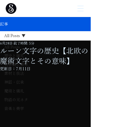
記事
All Posts
6月28日
読了時間: 5分
All Posts
ルーン文字の歴史【北欧の
歴史と儀礼
魔術文字とその意味】
世界観と美学
更新日：
7月11日
素材と技法
神話・伝承
魔術と儀礼
物語の元ネタ
音楽と美学