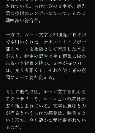
されている。古代北欧の文字が、最先
端の技術のシンボルになっているのは
興味深い符合だ。
一方で、ルーン文字は20世紀に負の形
でも用いられた。ナチス・ドイツが一
部のルーンを象徴として流用した歴史
があり、特定の記号は今も慎重に扱わ
れるべき背景を持つ。文字が持つ力
は、良くも悪くも、それを使う者の意
図によって姿を変える。
そして現代では、ルーン文字を刻んだ
アクセサリーや、ルーン占いの道具が
広く親しまれている。文字に意味と力
が宿るという古代の感覚は、装身具と
いう形で、今も静かに受け継がれてい
るのだ。