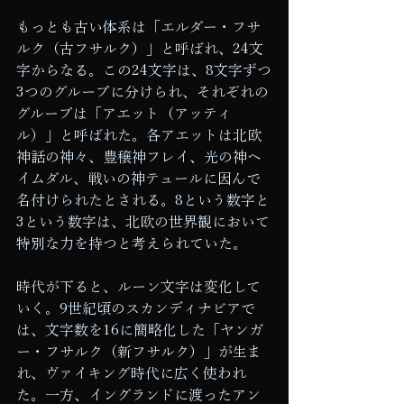
もっとも古い体系は「エルダー・フサ
ルク（古フサルク）」と呼ばれ、24文
字からなる。この24文字は、8文字ずつ
3つのグループに分けられ、それぞれの
グループは「アエット（アッティ
ル）」と呼ばれた。各アエットは北欧
神話の神々、豊穣神フレイ、光の神ヘ
イムダル、戦いの神テュールに因んで
名付けられたとされる。8という数字と
3という数字は、北欧の世界観において
特別な力を持つと考えられていた。
時代が下ると、ルーン文字は変化して
いく。9世紀頃のスカンディナビアで
は、文字数を16に簡略化した「ヤンガ
ー・フサルク（新フサルク）」が生ま
れ、ヴァイキング時代に広く使われ
た。一方、イングランドに渡ったアン