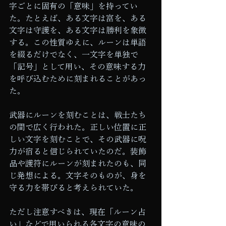
字ごとに固有の「意味」を持ってい
た。たとえば、ある文字は富を、ある
文字は守護を、ある文字は勝利を象徴
する。この性質ゆえに、ルーンは単語
を綴るだけでなく、一文字を単独で
「記号」として用い、その意味する力
を呼び込むために刻まれることがあっ
た。
武器にルーンを刻むことは、戦士たち
の間で広く行われた。正しい位置に正
しい文字を刻むことで、その武器に呪
力が宿ると信じられていたのだ。装飾
品や護符にルーンが刻まれたのも、同
じ発想による。文字そのものが、身を
守る力を帯びると考えられていた。
ただし注意すべきは、現在「ルーン占
い」などで用いられる各文字の意味の