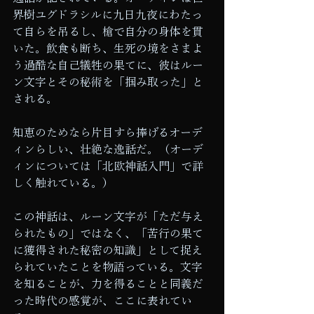
界樹ユグドラシルに九日九夜にわたっ
て自らを吊るし、槍で自分の身体を貫
いた。飲食も断ち、生死の境をさまよ
う過酷な自己犠牲の果てに、彼はルー
ン文字とその秘術を「掴み取った」と
される。
知恵のためなら片目すら捧げるオーデ
ィンらしい、壮絶な逸話だ。（オーデ
ィンについては「北欧神話入門」で詳
しく触れている。）
この神話は、ルーン文字が「ただ与え
られたもの」ではなく、「苦行の果て
に獲得された秘密の知識」として捉え
られていたことを物語っている。文字
を知ることが、力を得ることと同義だ
った時代の感覚が、ここに表れてい