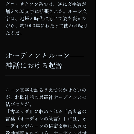
グロ・サクソン系では、逆に文字数が
増えて33文字に拡張された。ルーン文
字は、地域と時代に応じて姿を変えな
がら、約1000年にわたって使われ続け
たのだ。
オーディンとルーン——
神話における起源
ルーン文字を語るうえで欠かせないの
が、北欧神話の最高神オーディンとの
結びつきだ。
『古エッダ』に収められた「高き者の
言葉（オーディンの箴言）」には、オ
ーディンがルーンの秘密を手に入れた
逸話が記されている。オーディンは世