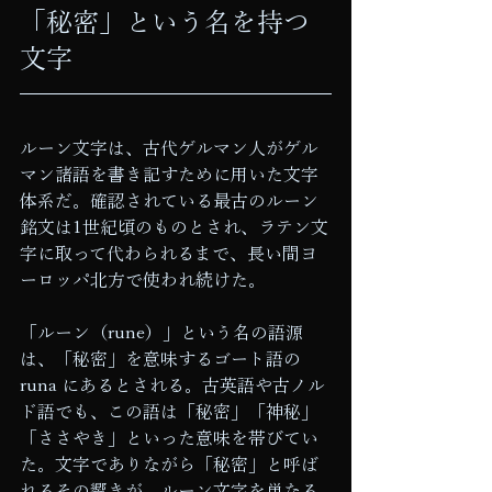
「秘密」という名を持つ
文字
ルーン文字は、古代ゲルマン人がゲル
マン諸語を書き記すために用いた文字
体系だ。確認されている最古のルーン
銘文は1世紀頃のものとされ、ラテン文
字に取って代わられるまで、長い間ヨ
ーロッパ北方で使われ続けた。
「ルーン（rune）」という名の語源
は、「秘密」を意味するゴート語の 
runa にあるとされる。古英語や古ノル
ド語でも、この語は「秘密」「神秘」
「ささやき」といった意味を帯びてい
た。文字でありながら「秘密」と呼ば
れるその響きが、ルーン文字を単なる