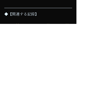
◆【関連する記録】
・
北欧神話入門【主要な神々と世界樹
ユグドラシル】
（オーディンがルーンを得た神話の全
体像）
 ・
印章の歴史【シジル、封蝋、魔術的
シンボルの変遷】
（文字や図形を物に刻むという、もう
ひとつの古代の発想）
 ・
護符とお守りの世界史【身を守る装
身具の歴史】
（ルーンが武器や装身具に刻まれた、
護符としての機能）